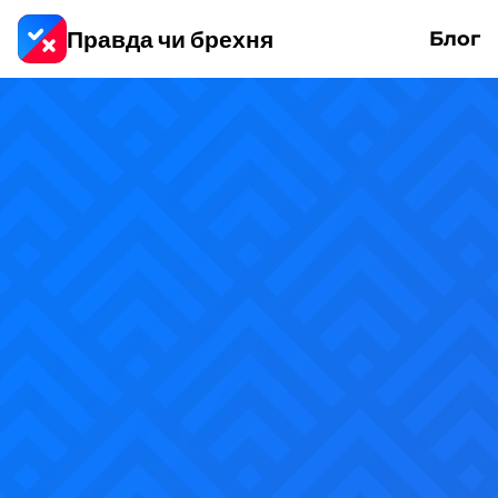
Правда чи брехня
Блог