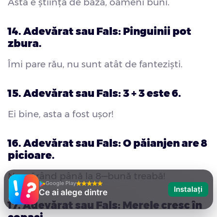
Asta e știință de bază, oameni buni.
14. Adevărat sau Fals: Pinguinii pot
zbura.
Îmi pare rău, nu sunt atât de fanteziști.
15. Adevărat sau Fals: 3 + 3 este 6.
Ei bine, asta a fost ușor!
16. Adevărat sau Fals: O păianjen are 8
picioare.
Numărând până la 8—bună treabă!
Google Play
Instalați
Ce ai alege dintre
17. Adevărat sau Fals: Merele cresc în