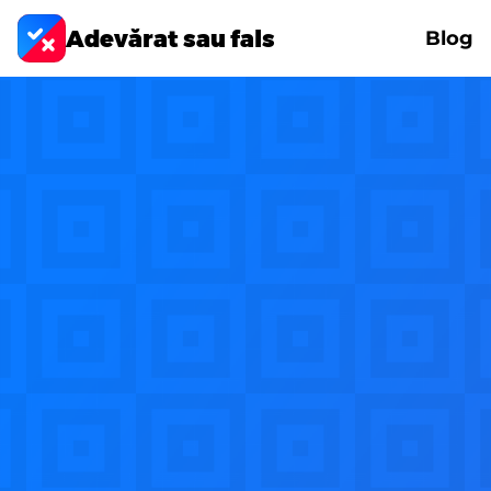
Adevărat sau fals
Blog