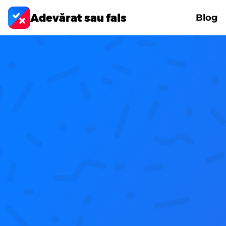
Adevărat sau fals
Blog