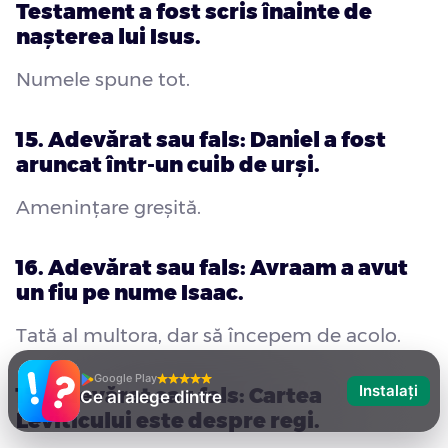
Testament a fost scris înainte de
nașterea lui Isus.
Numele spune tot.
15. Adevărat sau fals: Daniel a fost
aruncat într-un cuib de urși.
Amenințare greșită.
16. Adevărat sau fals: Avraam a avut
un fiu pe nume Isaac.
Tată al multora, dar să începem de acolo.
Google Play
Instalați
17. Adevărat sau fals: Cartea
Ce ai alege dintre
Leviticului este despre regi.