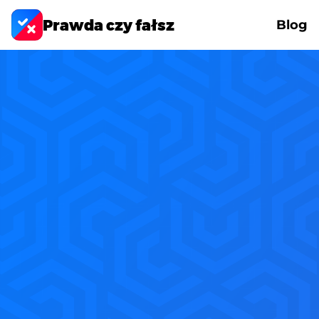
Prawda czy fałsz
Blog