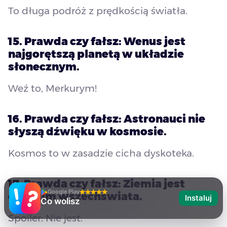
To długa podróż z prędkością światła.
15. Prawda czy fałsz: Wenus jest
najgorętszą planetą w układzie
słonecznym.
Weź to, Merkurym!
16. Prawda czy fałsz: Astronauci nie
słyszą dźwięku w kosmosie.
Kosmos to w zasadzie cicha dyskoteka.
17. Prawda czy fałsz: Ziemia jest
Google Play
centrum wszechświata.
Instaluj
Co wolisz
Spoiler: Nie jest.