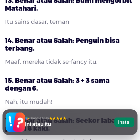
13. Benar atau Salah: Bumi mengorbit
Matahari.
Itu sains dasar, teman.
14. Benar atau Salah: Penguin bisa
terbang.
Maaf, mereka tidak se-fancy itu.
15. Benar atau Salah: 3 + 3 sama
dengan 6.
Nah, itu mudah!
Google Play
16. Benar atau Salah: Seekor laba-laba
Instal
Ini atau itu
punya 8 kaki.