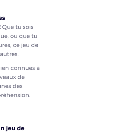
es
!
Que tu sois
que, ou que tu
res, ce jeu de
autres.
 bien connues à
iveaux de
unes des
préhension.
un jeu de