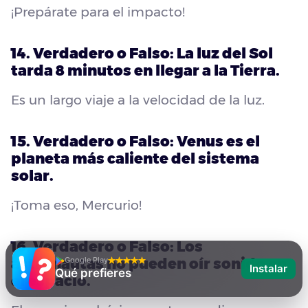
¡Prepárate para el impacto!
14. Verdadero o Falso: La luz del Sol
tarda 8 minutos en llegar a la Tierra.
Es un largo viaje a la velocidad de la luz.
15. Verdadero o Falso: Venus es el
planeta más caliente del sistema
solar.
¡Toma eso, Mercurio!
16. Verdadero o Falso: Los
Google Play
astronautas no pueden oír sonido en
Instalar
Qué prefieres
el espacio.