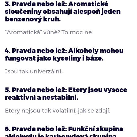
3. Pravda nebo lež: Aromatické
sloučeniny obsahují alespoň jeden
benzenový kruh.
“Aromatická” vůně? To moc ne.
4. Pravda nebo lež: Alkoholy mohou
fungovat jako kyseliny i báze.
Jsou tak univerzální.
5. Pravda nebo lež: Etery jsou vysoce
reaktivní a nestabilní.
Etery nejsou tak volatilní, jak se zdají.
6. Pravda nebo lež: Funkční skupina
aldehydu je karbonylová skupina