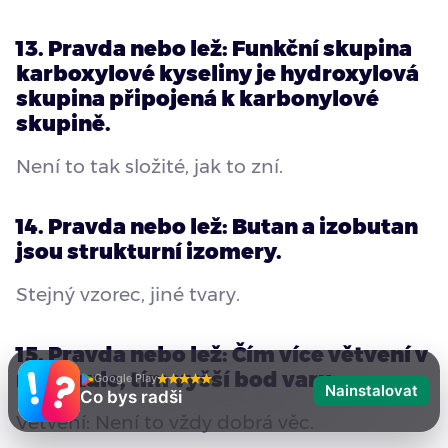
13. Pravda nebo lež: Funkční skupina
karboxylové kyseliny je hydroxylová
skupina připojená k karbonylové
skupině.
Není to tak složité, jak to zní.
14. Pravda nebo lež: Butan a izobutan
jsou strukturní izomery.
Stejný vzorec, jiné tvary.
15. Pravda nebo lež: Čím více větvení v
molekule, tím vyšší bod varu.
Google Play
Nainstalovat
Co bys radši
Větvení: Není to vždy dobrá věc.