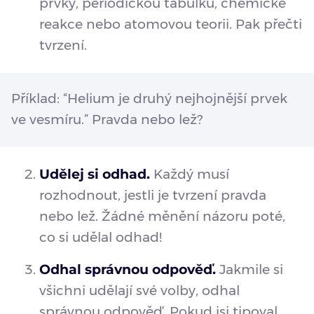
prvky, periodickou tabulku, chemické
reakce nebo atomovou teorii. Pak přečti
tvrzení.
Příklad: “Helium je druhý nejhojnější prvek
ve vesmíru.” Pravda nebo lež?
Udělej si odhad.
Každý musí
rozhodnout, jestli je tvrzení pravda
nebo lež. Žádné měnění názoru poté,
co si udělal odhad!
Odhal správnou odpověď.
Jakmile si
všichni udělají své volby, odhal
správnou odpověď. Pokud jsi tipoval