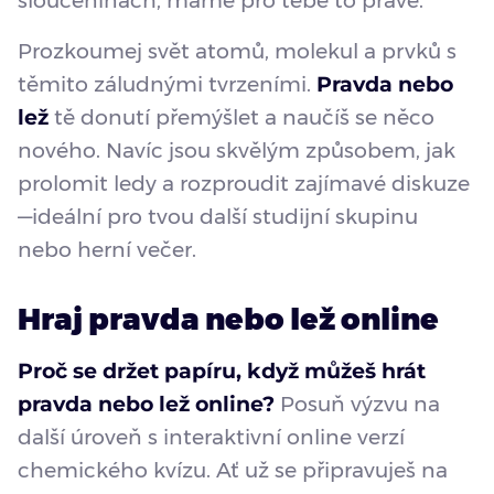
sloučeninách, máme pro tebe to pravé.
Prozkoumej svět atomů, molekul a prvků s
těmito záludnými tvrzeními.
Pravda nebo
lež
tě donutí přemýšlet a naučíš se něco
nového. Navíc jsou skvělým způsobem, jak
prolomit ledy a rozproudit zajímavé diskuze
—ideální pro tvou další studijní skupinu
nebo herní večer.
Hraj pravda nebo lež online
Proč se držet papíru, když můžeš hrát
pravda nebo lež online?
Posuň výzvu na
další úroveň s interaktivní online verzí
chemického kvízu. Ať už se připravuješ na